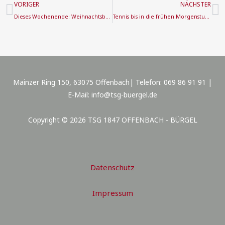
Zurück
N
VORIGER
NÄCHSTER
Dieses Wochenende: Weihnachtsbäume kaufen zugunsten der Jugendarbeit
Tennis bis in die frühen Morgenstunden: Übernachtungsturnier der TSG Offenbach Bürgel
Mainzer Ring 150, 63075 Offenbach| Telefon: 069 86 91 91 |
E-Mail: info@tsg-buergel.de
Copyright © 2026 TSG 1847 OFFENBACH - BÜRGEL
Datenschutz
Impressum