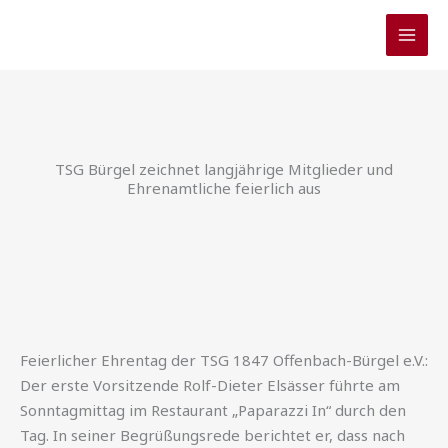
Zum
Inhalt
springen
TSG Bürgel zeichnet langjährige Mitglieder und
Ehrenamtliche feierlich aus
Feierlicher Ehrentag der TSG 1847 Offenbach-Bürgel e.V.:
Der erste Vorsitzende Rolf-Dieter Elsässer führte am
Sonntagmittag im Restaurant „Paparazzi In“ durch den
Tag. In seiner Begrüßungsrede berichtet er, dass nach