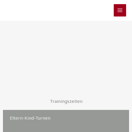
Zum
Inhalt
springen
Turnen
Trainingszeiten
Eltern-Kind-Turnen