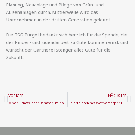
Planung, Neuanlage und Pflege von Grün- und
Außenanlagen durch. Mittlerweile wird das
Unternehmen in der dritten Generation geleitet.
Die TSG Bürgel bedankt sich herzlich für die Spende, die
der Kinder- und Jugendarbeit zu Gute kommen wird, und
wünscht der Gärtnerei Stenger alles Gute für die
Zukunft.
Zurück
N
VORIGER
NÄCHSTER
Mixed Fitness jeden samstag im November
Ein erfolgreiches Wettkampfjahr im Geräteturnen geht zu ende