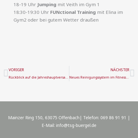
18-19 Uhr
Jumping
mit Veith im Gym 1
18:30-19:30 Uhr
FUNctional Training
mit Elina im
Gym2 oder bei gutem Wetter draußen
Zurück
N
VORIGER
NÄCHSTER
Rückblick auf die Jahreshauptversammlung der TSG Offenbach-Bürgel 2024
Neues Reinigungssystem im Fitnessraum
Mainzer Ring 150, 63075 Offenbach| Telefon: 069 86 91 91 |
E-Mail: info@tsg-buergel.de