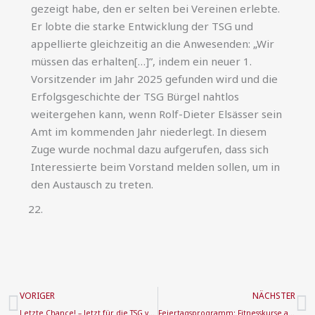
gezeigt habe, den er selten bei Vereinen erlebte.
Er lobte die starke Entwicklung der TSG und
appellierte gleichzeitig an die Anwesenden: „Wir
müssen das erhalten[…]”, indem ein neuer 1.
Vorsitzender im Jahr 2025 gefunden wird und die
Erfolgsgeschichte der TSG Bürgel nahtlos
weitergehen kann, wenn Rolf-Dieter Elsässer sein
Amt im kommenden Jahr niederlegt. In diesem
Zuge wurde nochmal dazu aufgerufen, dass sich
Interessierte beim Vorstand melden sollen, um in
den Austausch zu treten.
Zurück
N
VORIGER
NÄCHSTER
Letzte Chance! – Jetzt für die TSG voten bei „Offenbachs Beste“
Feiertagsprogramm: Fitnesskurse am Pfingstmontag