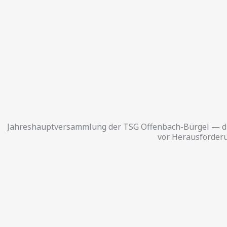
Zum
Inhalt
springen
Jahreshauptversammlung der TSG Offenbach-Bürgel — die
vor Herausforder