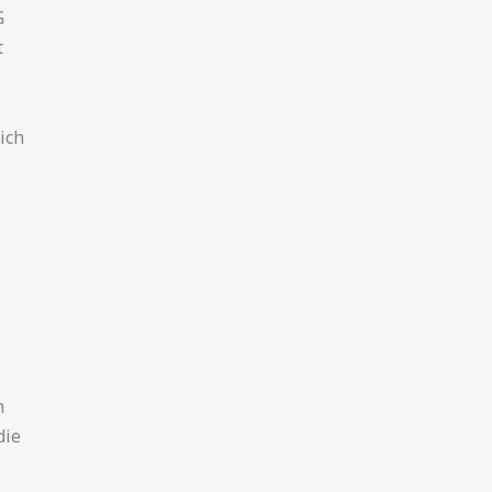
G
t
ich
m
die