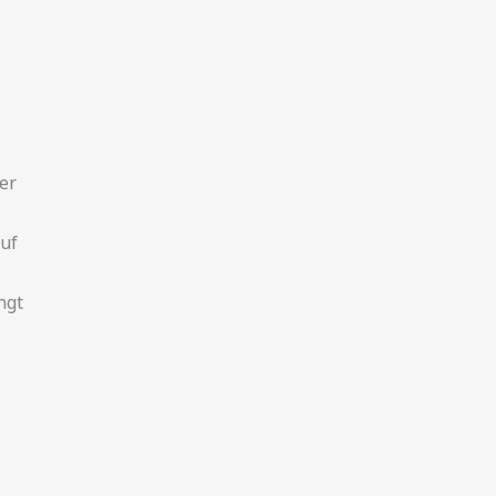
er
auf
ngt