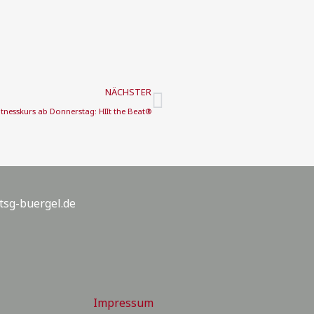
Nächster
NÄCHSTER
itnesskurs ab Donnerstag: HIIt the Beat®
tsg-buergel.de
Impressum