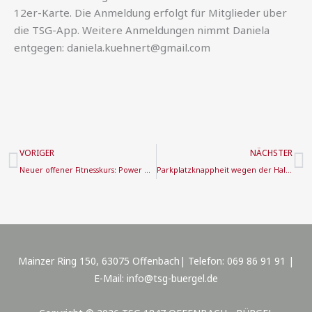
12er-Karte. Die Anmeldung erfolgt für Mitglieder über
die TSG-App. Weitere Anmeldungen nimmt Daniela
entgegen: daniela.kuehnert@gmail.com
Zurück
N
VORIGER
NÄCHSTER
Neuer offener Fitnesskurs: Power & Energie Dienstags 7:00-8:15 Uhr
Parkplatzknappheit wegen der Hallenfussball Stadtmeisterschaften vom 12.01.-14.01.2024
Mainzer Ring 150, 63075 Offenbach| Telefon: 069 86 91 91 |
E-Mail: info@tsg-buergel.de