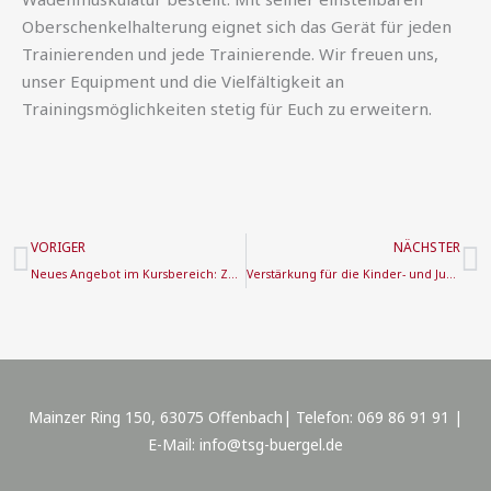
Oberschenkelhalterung eignet sich das Gerät für jeden
Trainierenden und jede Trainierende. Wir freuen uns,
unser Equipment und die Vielfältigkeit an
Trainingsmöglichkeiten stetig für Euch zu erweitern.
Zurück
N
VORIGER
NÄCHSTER
Neues Angebot im Kursbereich: Zumba Gold Kurs startet im Januar
Verstärkung für die Kinder- und Jugendarbeit gesucht
Mainzer Ring 150, 63075 Offenbach| Telefon: 069 86 91 91 |
E-Mail: info@tsg-buergel.de