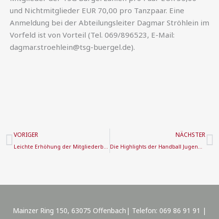
und Nichtmitglieder EUR 70,00 pro Tanzpaar. Eine
Anmeldung bei der Abteilungsleiter Dagmar Ströhlein im
Vorfeld ist von Vorteil (Tel. 069/896523, E-Mail:
dagmar.stroehlein@tsg-buergel.de).
Zurück
N
VORIGER
NÄCHSTER
Leichte Erhöhung der Mitgliederbeiträge ab 2024
Die Highlights der Handball Jugendsaisoneröffnung 2023
Mainzer Ring 150, 63075 Offenbach| Telefon: 069 86 91 91 |