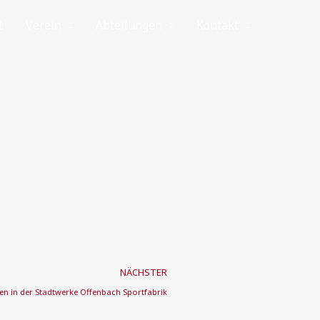
t
Verein
Abteilungen
Kontakt
Nächster
NÄCHSTER
n in der Stadtwerke Offenbach Sportfabrik